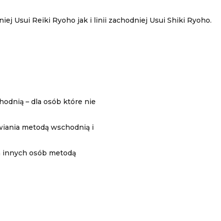
iej Usui Reiki Ryoho jak i linii zachodniej Usui Shiki Ryoho.
odnią – dla osób które nie
iania metodą wschodnią i
a innych osób metodą
o